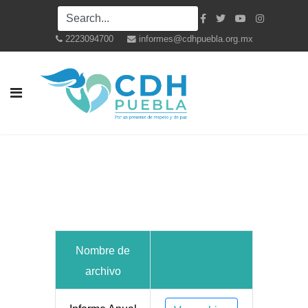
2223094700
informes@cdhpuebla.org.mx
Nombre de
archivo