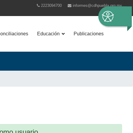
2223094700
informes@cdhpuebla.org.mx
nciliaciones
Educación
Publicaciones
como usuario