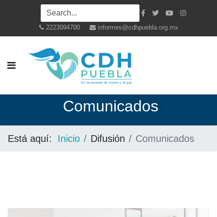
2223094700
informes@cdhpuebla.org.mx
Co
municados
Está aquí:
Inicio
Difusión
Comunicados