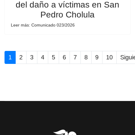
del daño a víctimas en San
Pedro Cholula
Leer más: Comunicado 023/2026
1
2
3
4
5
6
7
8
9
10
Sigui