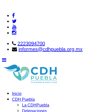
2223094700
informes@cdhpuebla.org.mx
Inicio
CDH Puebla
La CDHPuebla
Delegaciones