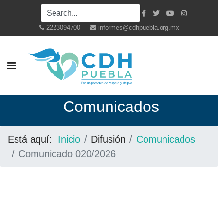
2223094700
informes@cdhpuebla.org.mx
Co
municados
Está aquí:
Inicio
Difusión
Comunicados
Comunicado 020/2026