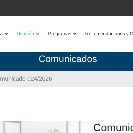
a
Difusión
Programas
Recomendaciones y Co
Co
municados
municado 024/2026
Comunic