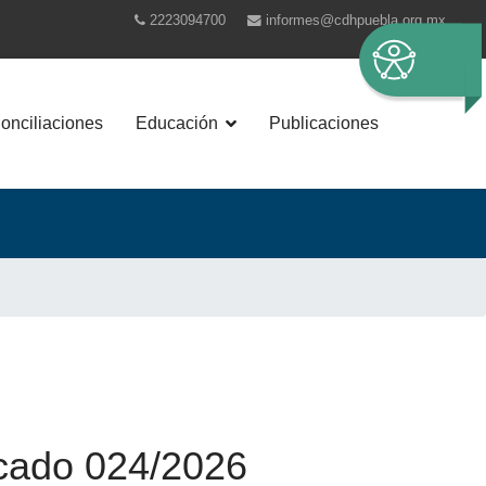
2223094700
informes@cdhpuebla.org.mx
nciliaciones
Educación
Publicaciones
ado 024/2026