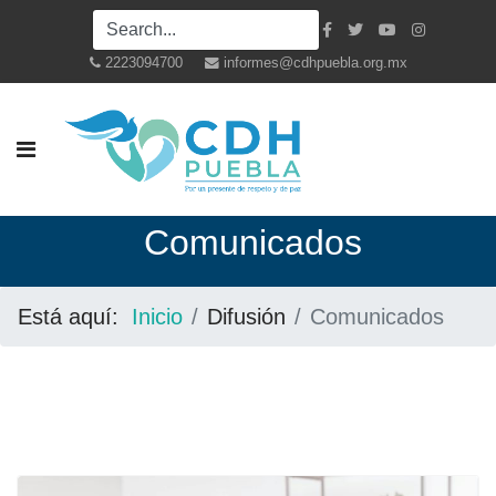
2223094700
informes@cdhpuebla.org.mx
Co
municados
Está aquí:
Inicio
Difusión
Comunicados