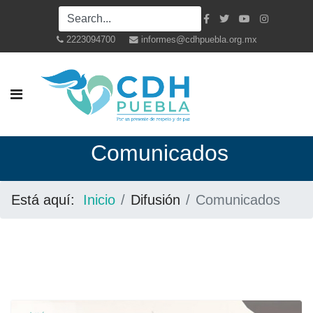
2223094700
informes@cdhpuebla.org.mx
Co
municados
Está aquí:
Inicio
Difusión
Comunicados