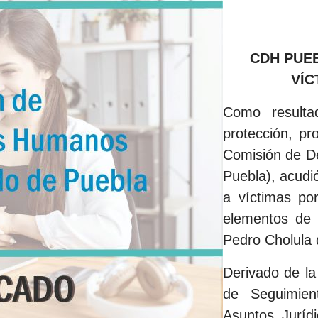
CDH PUE
VÍC
Como resulta
protección, pr
Comisión de D
Puebla), acudi
a víctimas po
elementos de 
Pedro Cholula 
Derivado de la
de Seguimien
Asuntos Juríd