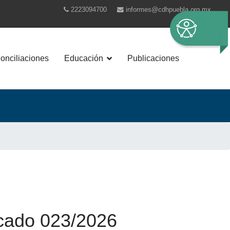
2223094700
informes@cdhpuebla.org.mx
nciliaciones
Educación
Publicaciones
ado 023/2026