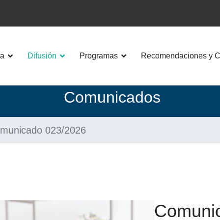
a
Difusión
Programas
Recomendaciones y Co
Co
municados
municado 023/2026
Comunic