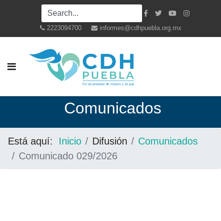
2223094700
informes@cdhpuebla.org.mx
Co
municados
Está aquí:
Inicio
Difusión
Comunicados
Comunicado 029/2026