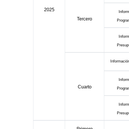
2025
Inform
Tercero
Progra
Inform
Presup
Informació
Inform
Cuarto
Progra
Inform
Presup
Primero