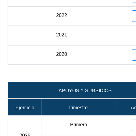
2022
2021
2020
APOYOS Y SUBSIDIOS
Ejercicio
Trimestre
A
Primero
2026