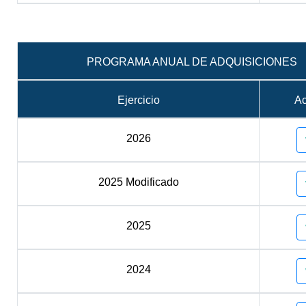
PROGRAMA ANUAL DE ADQUISICIONES
Ejercicio
A
2026
2025 Modificado
2025
2024