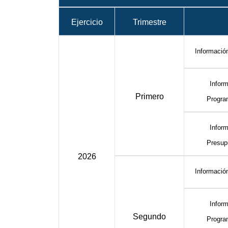
Ejercicio
Trimestre
Informació
Inform
Primero
Progra
Inform
Presup
2026
Informació
Inform
Segundo
Progra