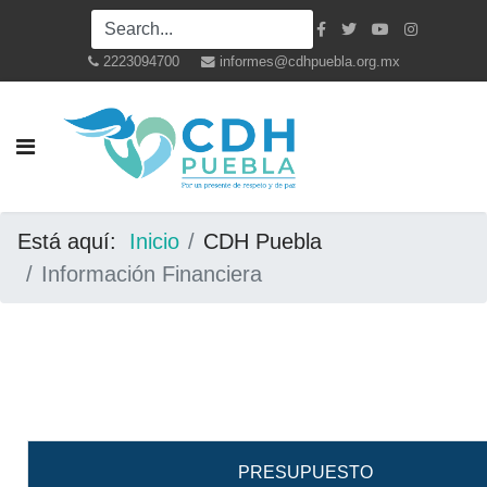
2223094700
informes@cdhpuebla.org.mx
Está aquí:
Inicio
CDH Puebla
Información Financiera
PRESUPUESTO