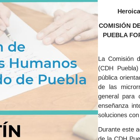
Heroica
COMISIÓN D
PUEBLA FO
La Comisión 
(CDH Puebla) 
pública orient
de las micror
general para c
enseñanza inte
soluciones con 
Durante este a
de la CDH Pueb