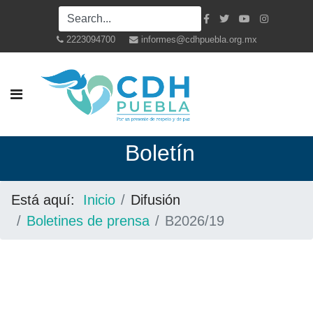
2223094700
informes@cdhpuebla.org.mx
Boletín
Está aquí:
Inicio
Difusión
Boletines de prensa
B2026/19