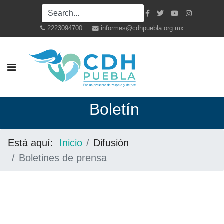
2223094700
informes@cdhpuebla.org.mx
Boletín
Está aquí:
Inicio
Difusión
Boletines de prensa