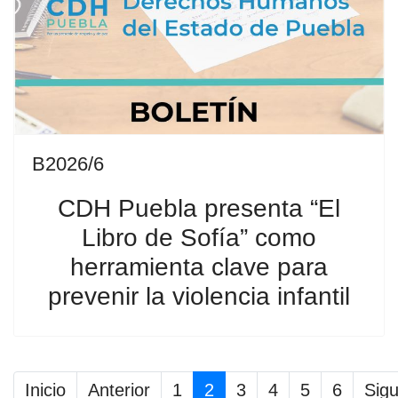
B2026/6
CDH Puebla presenta “El
Libro de Sofía” como
herramienta clave para
prevenir la violencia infantil
Inicio
Anterior
1
2
3
4
5
6
Sigu