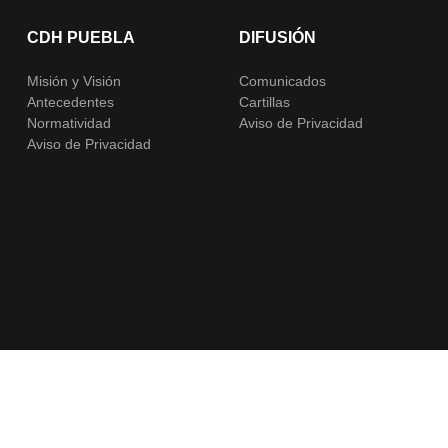
CDH PUEBLA
DIFUSIÓN
Misión y Visión
Comunicados
Antecedentes
Cartillas
Normatividad
Aviso de Privacidad
Aviso de Privacidad
© 2023 Comisión de Derechos Humanos del Estado de Puebla