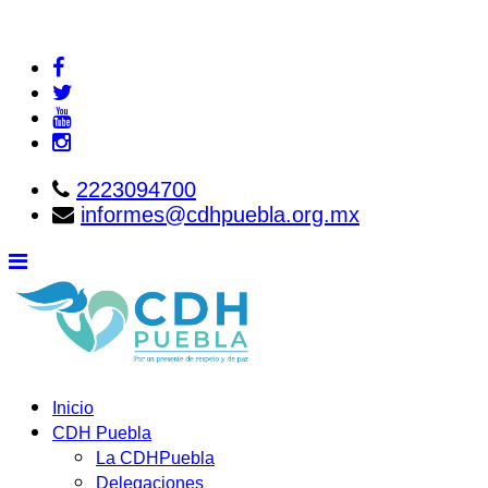
2223094700
informes@cdhpuebla.org.mx
Inicio
CDH Puebla
La CDHPuebla
Delegaciones